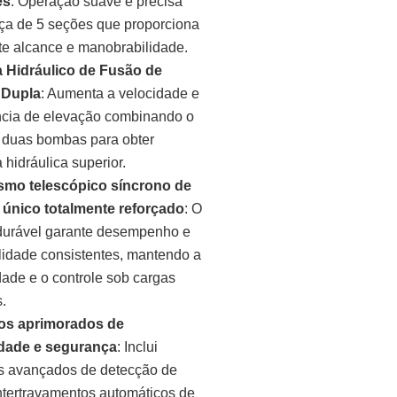
es
: Operação suave e precisa
ça de 5 seções que proporciona
te alcance e manobrabilidade.
 Hidráulico de Fusão de
Dupla
: Aumenta a velocidade e
ência de elevação combinando o
e duas bombas para obter
 hidráulica superior.
smo telescópico síncrono de
o único totalmente reforçado
: O
durável garante desempenho e
ilidade consistentes, mantendo a
dade e o controle sob cargas
.
os aprimorados de
idade e segurança
: Inclui
s avançados de detecção de
intertravamentos automáticos de