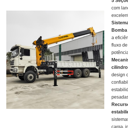
5 Seçõ
com lan
excelen
Sistema
Bomba 
a efici
fluxo d
potência
Mecani
cilindr
design 
confiab
estabili
pesadas
Recurs
estabil
sistema
carga, 