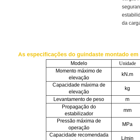
seguran
estabil
da carg
As especificações do guindaste montado em
Modelo
Unidade
Momento máximo de
kN.m
elevação
Capacidade máxima de
kg
elevação
Levantamento de peso
m
Propagação do
mm
estabilizador
Pressão máxima de
MPa
operação
Capacidade recomendada
L/min