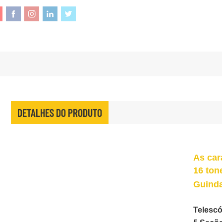
DETALHES DO PRODUTO
As car
16 ton
Guind
Telescó