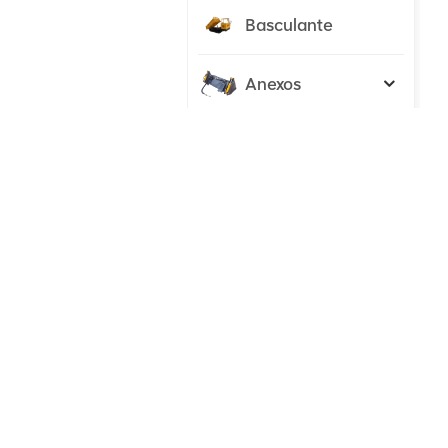
Basculante
Anexos
Trator
NOVOS PRODUTOS
Escavadeira
hidráulica de 23
toneladas para
qualquer tarefa
VER DETALHES
Escavadeira de