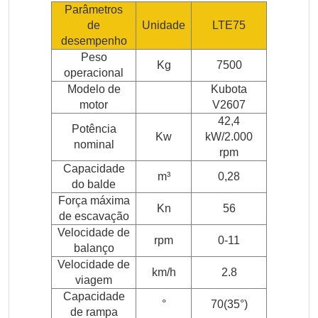
Parâmetros
de
Unidade
LTE75
desempenho
Peso
Kg
7500
operacional
Modelo de
Kubota
motor
V2607
42,4
Potência
Kw
kW/2.000
nominal
rpm
Capacidade
m³
0,28
do balde
Força máxima
Kn
56
de escavação
Velocidade de
rpm
0-11
balanço
Velocidade de
km/h
2.8
viagem
Capacidade
°
70(35°)
de rampa