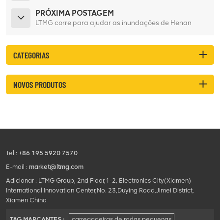
PRÓXIMA POSTAGEM
LTMG corre para ajudar as inundações de Henan
CATEGORIAS
NOVOS PRODUTOS
Tel :
+86 195 5920 7570
E-mail :
market@ltmg.com
Adicionar : LTMG Group, 2nd Floor,1-2, Electronics City(Xiamen)
International Innovation Center,No. 23,Duying Road,Jimei District,
Xiamen China
TAG MARCANTES :
carregadeiras de rodas pequenas