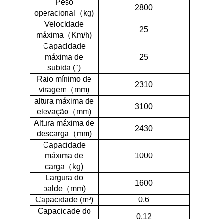
Peso
2800
operacional
（
kg)
Velocidade
25
máxima
（
Km/h)
Capacidade
máxima de
25
subida (°)
Raio mínimo de
2310
viragem
（
mm)
altura máxima de
3100
elevação
（
mm)
Altura máxima de
2430
descarga
（
mm)
Capacidade
máxima de
1000
carga
（
kg)
Largura do
1600
balde
（
mm)
Capacidade (m³)
0,6
Capacidade do
0,12