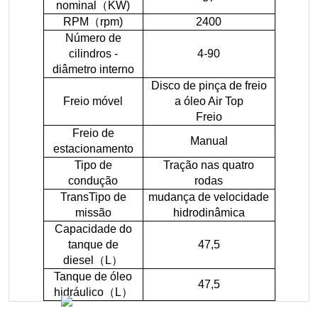
nominal
（
KW)
RPM
（
rpm)
2400
Número de
cilindros -
4-90
diâmetro interno
Disco de pinça de freio
Freio móvel
a óleo Air Top
Freio
Freio de
Manual
estacionamento
Tipo de
Tração nas quatro
condução
rodas
Tran
s
Tipo de
mudança de velocidade
missão
hidrodinâmica
Capacidade do
tanque de
47,5
diesel
（
L
）
Tanque de óleo
47,5
hidráulico
（
L
）