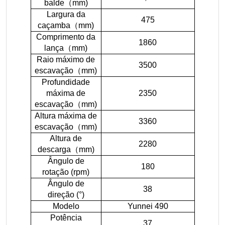
balde
（
mm)
Largura da
475
caçamba
（
mm)
Comprimento da
1860
lança
（
mm)
Raio máximo de
3500
escavação
（
mm)
Profundidade
máxima de
2350
escavação
（
mm)
Altura máxima de
3360
escavação
（
mm)
Altura de
2280
descarga
（
mm)
Ângulo de
180
rotação (rpm)
Ângulo de
38
direção (°)
Modelo
Yunnei 490
Potência
37