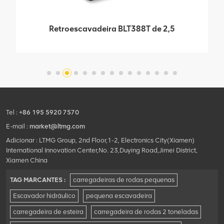
Retroescavadeira BLT388T de 2,5
toneladas com caixa de ponte Carraro
italiana importada
Tel :
+86 195 5920 7570
E-mail :
market@ltmg.com
Adicionar : LTMG Group, 2nd Floor,1-2, Electronics City(Xiamen)
International Innovation Center,No. 23,Duying Road,Jimei District,
Xiamen China
TAG MARCANTES :
carregadeiras de rodas pequenas
Escavador hidráulico
pequena escavadeira
carregadeira de esteira
carregadeira de rodas 2 toneladas