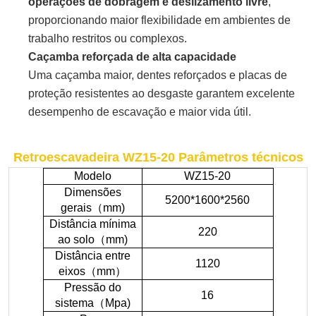
operações de dobragem e deslizamento livre
,
proporcionando maior flexibilidade em ambientes de
trabalho restritos ou complexos.
Caçamba reforçada de alta capacidade
Uma caçamba maior, dentes reforçados e placas de
proteção resistentes ao desgaste garantem excelente
desempenho de escavação e maior vida útil.
Retroescavadeira WZ15-20
Parâmetros técnicos
Modelo
WZ15-20
Dimensões
5200*1600*2560
gerais
（
mm)
Distância mínima
220
ao solo
（
mm)
Distância entre
1120
eixos
（
mm
）
Pressão do
16
sistema
（
Mpa)