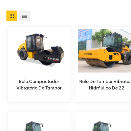
Rolo Compactador
Rolo De Tambor Vibratór
Vibratório De Tambor
Hidráulico De 22
Único De 8 Toneladas Com
Toneladas
Cabine Padrão Com Ar
Condicionado.